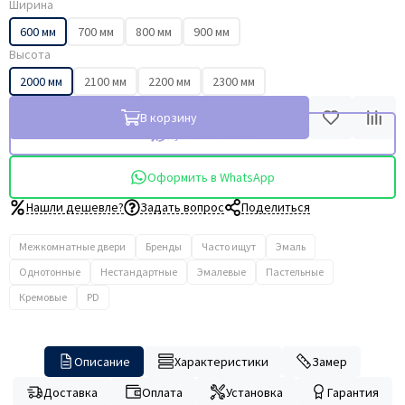
Ширина
600 мм
700 мм
800 мм
900 мм
Высота
2000 мм
2100 мм
2200 мм
2300 мм
В корзину
Купить в 1 клик
Оформить в WhatsApp
Нашли дешевле?
Задать вопрос
Поделиться
Межкомнатные двери
Бренды
Часто ищут
Эмаль
Однотонные
Нестандартные
Эмалевые
Пастельные
Кремовые
PD
Описание
Характеристики
Замер
Доставка
Оплата
Установка
Гарантия