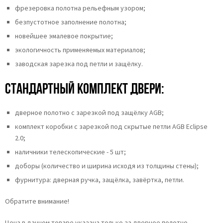
фрезеровка полотна рельефным узором;
безпустотное заполнение полотна;
новейшее эмалевое покрытие;
экологичность применяемых материалов;
заводская зарезка под петли и защёлку.
Стандартный комплект двери:
дверное полотно с зарезкой под защёлку AGB;
комплект коробки с зарезкой под скрытые петли AGB Eclipse
2.0;
наличники телескопические - 5 шт;
доборы (количество и ширина исходя из толщины стены);
фурнитура: дверная ручка, защёлка, завёртка, петли.
Обратите внимание!
Цена в данном товаре указана только за дверное полотно.