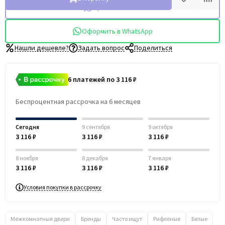
Купить в 1 клик
Оформить в WhatsApp
Нашли дешевле?
Задать вопрос
Поделиться
6 платежей по 3 116 ₽
Беспроцентная рассрочка на 6 месяцев
Сегодня
9 сентября
9 октября
3 116 ₽
3 116 ₽
3 116 ₽
8 ноября
8 декабря
7 января
3 116 ₽
3 116 ₽
3 116 ₽
Условия покупки в рассрочку
Межкомнатные двери
Бренды
Часто ищут
Рифлёные
Белые