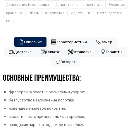
Двери в стиле Неоклассика
Двери в скандинавском стиле
Эмалевые
Крашеные
Эмаль
Филёнчатые
Однотонные
Нестандартные
PM
Описание
Характеристики
Замер
Доставка
Оплата
Установка
Гарантия
Возврат
Основные преимущества:
фрезеровка полотна рельефным узором;
безпустотное заполнение полотна;
новейшее эмалевое покрытие;
экологичность применяемых материалов;
заводская зарезка под петли и защёлку.