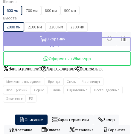
Ширина
600 мм
700 мм
800 мм
900 мм
Высота
2000 мм
2100 мм
2200 мм
2300 мм
В корзину
Купить в 1 клик
Оформить в WhatsApp
Нашли дешевле?
Задать вопрос
Поделиться
Межкомнатные двери
Бренды
Стиль
Часто ищут
Французский
Серые
Эмаль
Однотонные
Нестандартные
Эмалевые
PD
Описание
Характеристики
Замер
Доставка
Оплата
Установка
Гарантия