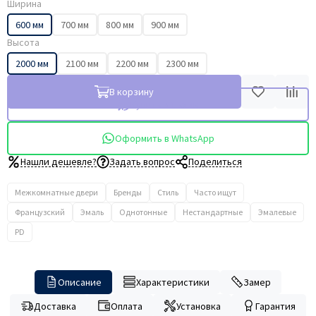
Ширина
600 мм
700 мм
800 мм
900 мм
Высота
2000 мм
2100 мм
2200 мм
2300 мм
В корзину
Купить в 1 клик
Оформить в WhatsApp
Нашли дешевле?
Задать вопрос
Поделиться
Межкомнатные двери
Бренды
Стиль
Часто ищут
Французский
Эмаль
Однотонные
Нестандартные
Эмалевые
PD
Описание
Характеристики
Замер
Доставка
Оплата
Установка
Гарантия