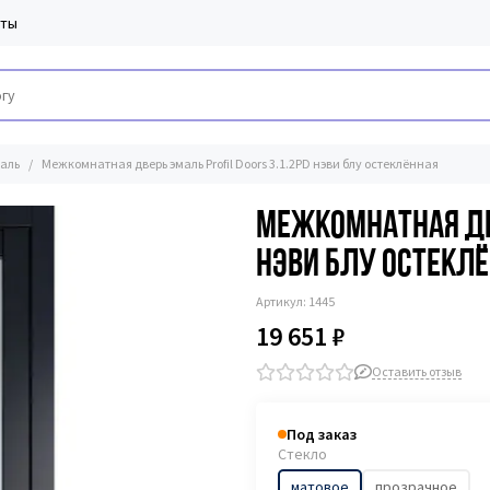
кты
аль
Межкомнатная дверь эмаль Profil Doors 3.1.2PD нэви блу остеклённая
Межкомнатная две
нэви блу остекл
Артикул:
1445
19 651 ₽
Оставить отзыв
Под заказ
Стекло
матовое
прозрачное