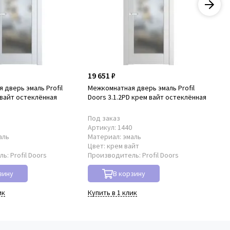
19 651 ₽
19
 дверь эмаль Profil
Межкомнатная дверь эмаль Profil
Ме
 вайт остеклённая
Doors 3.1.2PD крем вайт остеклённая
Doo
Под заказ
По
9
Артикул:
1440
Ар
аль
Материал:
эмаль
Ма
Цвет:
крем вайт
Цв
ль:
Profil Doors
Производитель:
Profil Doors
Пр
зину
В корзину
ик
Купить в 1 клик
Куп