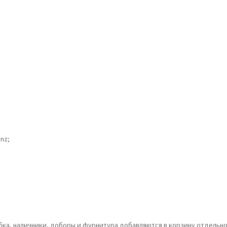
nz;
обка, наличники, доборы и фурнитура добавляются в корзину отдельно