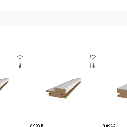
8 903 ₽
9 094 ₽