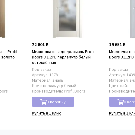
22 601 ₽
19 651 ₽
ль Profil
Межкомнатная дверь эмаль Profil
Межкомнатная
р золото
Doors 3.1.2PD перламутр белый
Doors 3.1.2PD
остеклённая
Под заказ
Под заказ
Артикул:
1878
Артикул:
143
Материал:
эмаль
Материал:
эм
о
Цвет:
перламутр белый
Цвет:
вайт
Doors
Производитель:
Profil Doors
Производите
В корзину
В кор
Купить в 1 клик
Купить в 1 кл