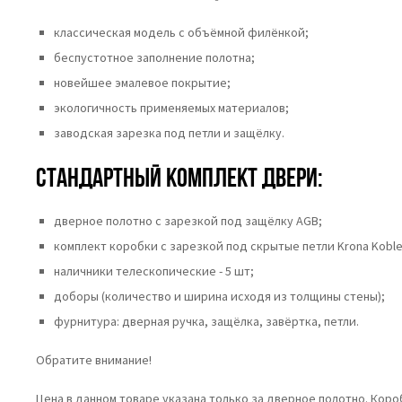
классическая модель с объёмной филёнкой;
беспустотное заполнение полотна;
новейшее эмалевое покрытие;
экологичность применяемых материалов;
заводская зарезка под петли и защёлку.
Стандартный комплект двери:
дверное полотно с зарезкой под защёлку AGB;
комплект коробки с зарезкой под скрытые петли Krona Koble
наличники телескопические - 5 шт;
доборы (количество и ширина исходя из толщины стены);
фурнитура: дверная ручка, защёлка, завёртка, петли.
Обратите внимание!
Цена в данном товаре указана только за дверное полотно. Кор