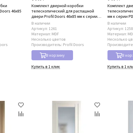
обки
Комплект дверной коробки
Комплект дв
Doors 46x85
телескопический для распашной
телескопическ
двери Profil Doors 46x85 мм к серии
мм к серии P
PD
В наличии
В наличии
Артикул:
1261
Артикул:
125
Материал:
MDF
Материал:
MD
Несколько цветов
Несколько ц
Doors
Производитель:
Profil Doors
Производите
В корзину
В кор
Купить в 1 клик
Купить в 1 кл