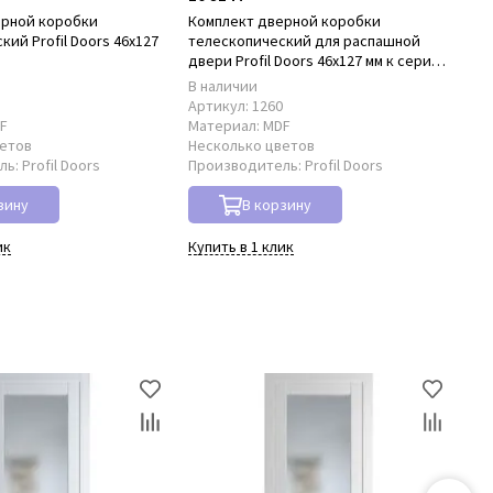
ерной коробки
Комплект дверной коробки
Ко
ий Profil Doors 46x127
телескопический для распашной
нал
D
двери Profil Doors 46x127 мм к серии
PD
PD
В наличии
В 
8
Артикул:
1260
Ар
F
Материал:
MDF
Ма
ветов
Несколько цветов
Не
ль:
Profil Doors
Производитель:
Profil Doors
Пр
зину
В корзину
ик
Купить в 1 клик
Куп