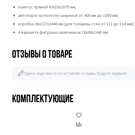
плинтус прямой 80х16х2070 мм;
автопорог на полотно шириной от 400 мм до 1000 мм;
коробка 46x127x2440 мм (для толщины стен от 111 до 134 мм);
4 варианта фигурных наличников 16х90х2440 мм.
Отзывы о товаре
Здесь еще никто не оставлял отзывы. Будьте первым!
Комплектующие