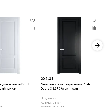
20 213 ₽
20
 дверь эмаль Profil
Межкомнатная дверь эмаль Profil
Ме
 вайт глухая
Doors 3.2.1PD блэк глухая
Doo
Под заказ
В 
6
Артикул:
1454
Ар
аль
Материал:
эмаль
Ма