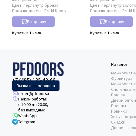
Цвет:
перламутр бронза
Цвет:
перламутр золот
Производитель:
Profil Doors
Производитель:
Profil 
В корзину
В корзину
Купить в 1 клик
Купить в 1 клик
Каталог
Межкомнатн
Фурнитура
+7 (495) 135-43-66
Межкомнатн
Вызвать замерщика
Системы отк
order@pfdoors.ru
Погонаж
Режим работы:
Двери оптом
с 10:00 до 20:00,
Бренды
без выходных
Новинки
WhatsApp
Хиты продаж
Telegram
Скидки
Двери в сал