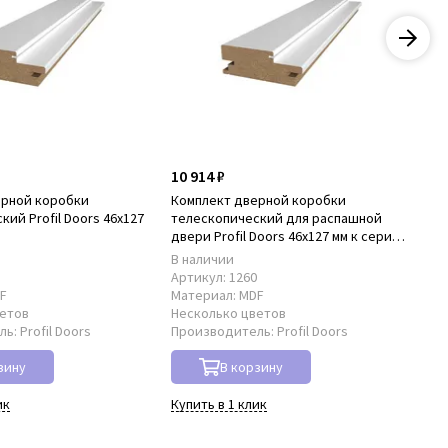
10 914 ₽
22
ерной коробки
Комплект дверной коробки
Ко
ий Profil Doors 46x127
телескопический для распашной
нал
D
двери Profil Doors 46x127 мм к серии
PD
PD
В наличии
В 
8
Артикул:
1260
Ар
F
Материал:
MDF
Ма
ветов
Несколько цветов
Не
ль:
Profil Doors
Производитель:
Profil Doors
Пр
зину
В корзину
ик
Купить в 1 клик
Куп