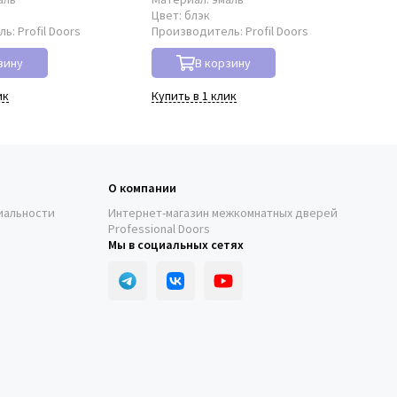
Цвет:
блэк
Цв
ль:
Profil Doors
Производитель:
Profil Doors
Пр
зину
В корзину
ик
Купить в 1 клик
Куп
О компании
иальности
Интернет-магазин межкомнатных дверей
Professional Doors
Мы в социальных сетях