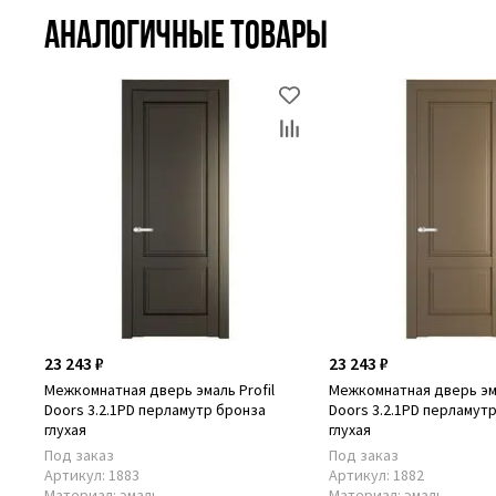
Аналогичные товары
23 243 ₽
23 243 ₽
Межкомнатная дверь эмаль Profil
Межкомнатная дверь эма
Doors 3.2.1PD перламутр бронза
Doors 3.2.1PD перламут
глухая
глухая
Под заказ
Под заказ
Артикул:
1883
Артикул:
1882
Материал:
эмаль
Материал:
эмаль