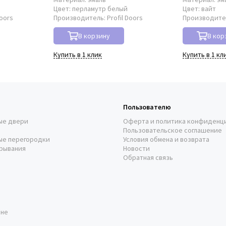
о
Цвет:
перламутр белый
Цвет:
вайт
Doors
Производитель:
Profil Doors
Производите
В корзину
В кор
Купить в 1 клик
Купить в 1 кл
Пользователю
ые двери
Оферта и политика конфиденц
Пользовательское соглашение
ые перегородки
Условия обмена и возврата
рывания
Новости
Обратная связь
оне