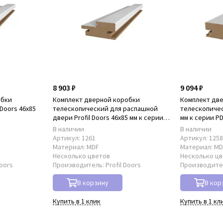
8 903 ₽
9 094 ₽
обки
Комплект дверной коробки
Комплект дв
Doors 46x85
телескопический для распашной
телескопическ
двери Profil Doors 46x85 мм к серии
мм к серии P
PD
В наличии
В наличии
Артикул:
1261
Артикул:
125
Материал:
MDF
Материал:
MD
Несколько цветов
Несколько ц
Doors
Производитель:
Profil Doors
Производите
В корзину
В кор
Купить в 1 клик
Купить в 1 кл