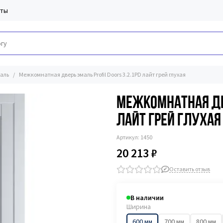
кты
аль
Межкомнатная дверь эмаль Profil Doors 3.2.1PD лайт грей глухая
Межкомнатная две
лайт грей глухая
Артикул:
1450
20 213 ₽
Оставить отзыв
В наличии
Ширина
600 мм
700 мм
800 мм