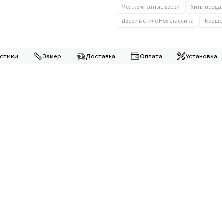
Межкомнатные двери
Хиты прод
Двери в стиле Неоклассика
Краше
стики
Замер
Доставка
Оплата
Установка