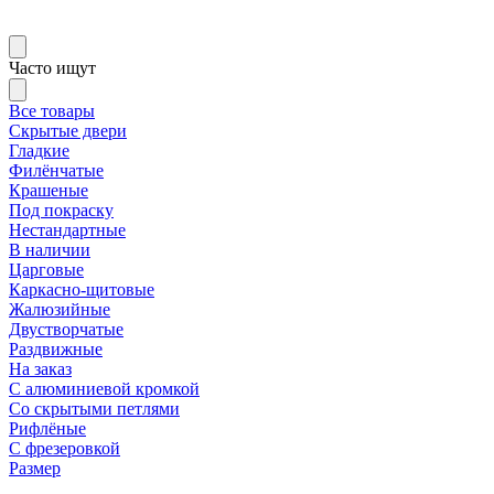
Часто ищут
Все товары
Скрытые двери
Гладкие
Филёнчатые
Крашеные
Под покраску
Нестандартные
В наличии
Царговые
Каркасно-щитовые
Жалюзийные
Двустворчатые
Раздвижные
На заказ
С алюминиевой кромкой
Со скрытыми петлями
Рифлёные
С фрезеровкой
Размер