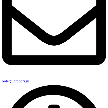
order@pfdoors.ru