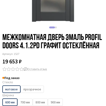
Межкомнатная дверь эмаль Profil
Doors 4.1.2PD графит остеклённая
Артикул:
1527
19 653 ₽
Оставить отзыв
Под заказ
Стекло
матовое
прозрачное
Ширина
600 мм
700 мм
800 мм
900 мм