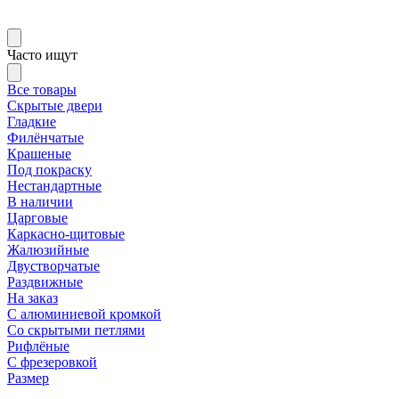
Часто ищут
Все товары
Скрытые двери
Гладкие
Филёнчатые
Крашеные
Под покраску
Нестандартные
В наличии
Царговые
Каркасно-щитовые
Жалюзийные
Двустворчатые
Раздвижные
На заказ
С алюминиевой кромкой
Со скрытыми петлями
Рифлёные
С фрезеровкой
Размер