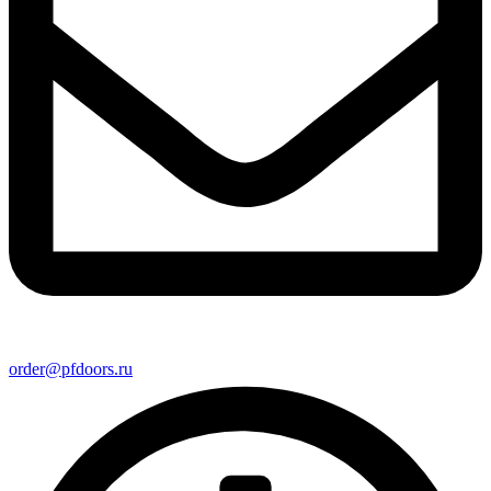
order@pfdoors.ru