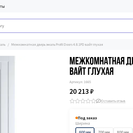
кты
аль
Межкомнатная дверь эмаль Profil Doors 4.8.1PD вайт глухая
Межкомнатная две
вайт глухая
Артикул:
1665
20 213 ₽
Оставить отзыв
Под заказ
Ширина
600 мм
700 мм
800 мм