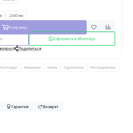
мм
2300 мм
В корзину
ик
Оформить в WhatsApp
 вопрос
Поделиться
Часто ищут
Крашеные
Эмаль
Однотонные
Нестандартные
Гарантия
Возврат