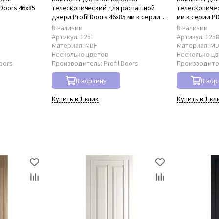
Doors 46x85
телескопический для распашной
телескопическ
двери Profil Doors 46x85 мм к серии
мм к серии P
PD
В наличии
В наличии
Артикул:
1261
Артикул:
125
Материал:
MDF
Материал:
MD
Несколько цветов
Несколько ц
Doors
Производитель:
Profil Doors
Производите
В корзину
В кор
Купить в 1 клик
Купить в 1 кл