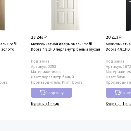
23 243 ₽
20 213 ₽
ль Profil
Межкомнатная дверь эмаль Profil
Межкомнатная
р золото
Doors 4.8.1PD перламутр белый глухая
Doors 4.8.1PD
Под заказ
Под заказ
Артикул:
2358
Артикул:
167
Материал:
эмаль
Материал:
эм
о
Цвет:
перламутр белый
Цвет:
блэк
Doors
Производитель:
Profil Doors
Производите
В корзину
В кор
Купить в 1 клик
Купить в 1 кл