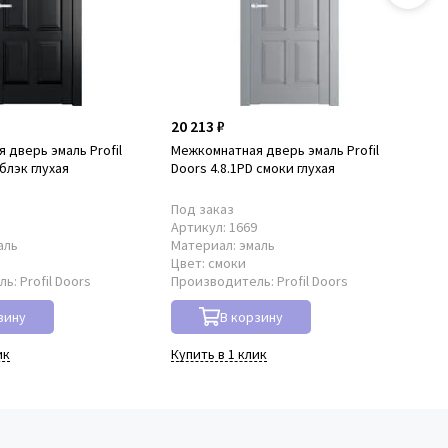
20 213 ₽
20
 дверь эмаль Profil
Межкомнатная дверь эмаль Profil
Ме
 блэк глухая
Doors 4.8.1PD смоки глухая
Doo
Под заказ
По
2
Артикул:
1669
Ар
аль
Материал:
эмаль
Ма
Цвет:
смоки
Цв
ль:
Profil Doors
Производитель:
Profil Doors
Пр
зину
В корзину
ик
Купить в 1 клик
Куп