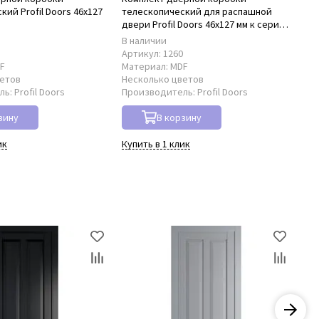
ий Profil Doors 46x127
телескопический для распашной
нал
D
двери Profil Doors 46x127 мм к серии
PD
PD
В наличии
В 
8
Артикул:
1260
Ар
F
Материал:
MDF
Ма
ветов
Несколько цветов
Не
ль:
Profil Doors
Производитель:
Profil Doors
Пр
зину
В корзину
ик
Купить в 1 клик
Куп