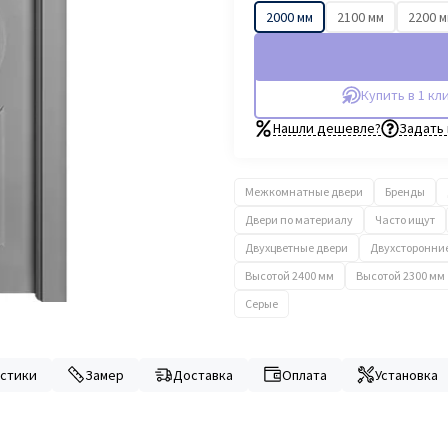
2000 мм
2100 мм
2200 
Купить в 1 кл
Нашли дешевле?
Задать
Межкомнатные двери
Бренды
Двери по материалу
Часто ищут
Двухцветные двери
Двухсторонни
Высотой 2400 мм
Высотой 2300 мм
Серые
стики
Замер
Доставка
Оплата
Установка