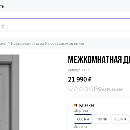
кты
аль
Межкомнатная дверь Метро серая эмаль глухая
Межкомнатная дв
Артикул:
2193
21 990 ₽
Оставить отзыв
Под заказ
Ширина
600 мм
700 мм
800 мм
Высота