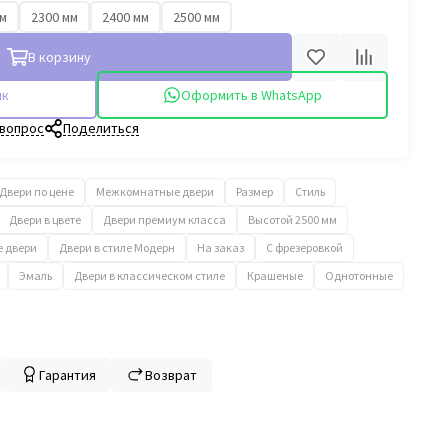
мм
2300 мм
2400 мм
2500 мм
В корзину
ик
Оформить в WhatsApp
 вопрос
Поделиться
Двери по цене
Межкомнатные двери
Размер
Стиль
Двери в цвете
Двери премиум класса
Высотой 2500 мм
е двери
Двери в стиле Модерн
На заказ
С фрезеровкой
Эмаль
Двери в классическом стиле
Крашеные
Однотонные
Гарантия
Возврат