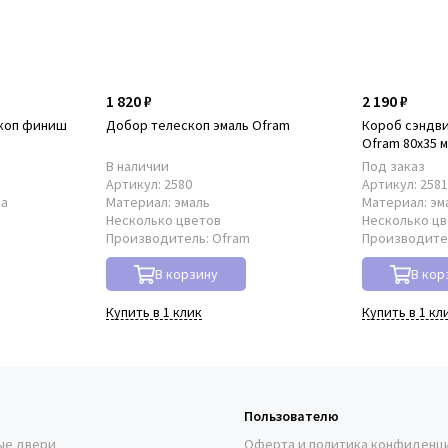
1 820 ₽
2 190 ₽
скоп финиш
Добор телескоп эмаль Ofram
Короб сэндви
Ofram 80х35 
В наличии
Под заказ
Артикул:
2580
Артикул:
258
ка
Материал:
эмаль
Материал:
эм
Несколько цветов
Несколько ц
Производитель:
Ofram
Производите
В корзину
В кор
Купить в 1 клик
Купить в 1 кл
Пользователю
ые двери
Оферта и политика конфиденц