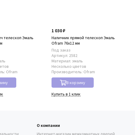
1 030 ₽
ч телескоп Эмаль
Наличник прямой телескоп Эмаль
мм
Ofram 76х12 мм
Под заказ
1
Артикул:
2582
аль
Материал:
эмаль
ветов
Несколько цветов
ль:
Ofram
Производитель:
Ofram
зину
В корзину
ик
Купить в 1 клик
О компании
иальности
Интернет-магазин межкомнатных дверей