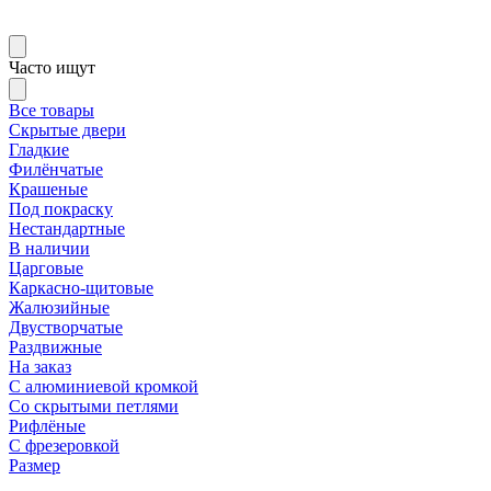
Часто ищут
Все товары
Скрытые двери
Гладкие
Филёнчатые
Крашеные
Под покраску
Нестандартные
В наличии
Царговые
Каркасно-щитовые
Жалюзийные
Двустворчатые
Раздвижные
На заказ
С алюминиевой кромкой
Со скрытыми петлями
Рифлёные
С фрезеровкой
Размер