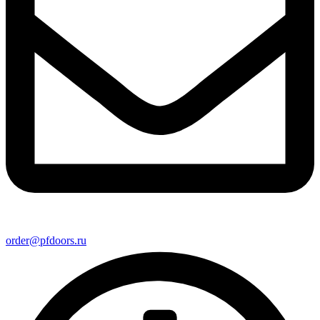
order@pfdoors.ru