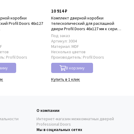
10 914 ₽
22
ерной коробки
Комплект дверной коробки
Ко
ий Profil Doors 46x127
телескопический для распашной
нал
A
двери Profil Doors 46x127 мм к серии
NA
NA
Под заказ
По
3
Артикул:
3004
Ар
F
Материал:
MDF
Ма
ветов
Несколько цветов
Не
ль:
Profil Doors
Производитель:
Profil Doors
Пр
зину
В корзину
ик
Купить в 1 клик
Куп
О компании
иальности
Интернет-магазин межкомнатных дверей
Professional Doors
Мы в социальных сетях