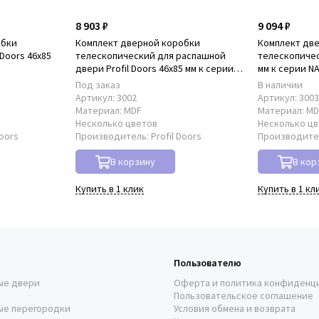
8 903 ₽
9 094 ₽
обки
Комплект дверной коробки
Комплект дв
Doors 46x85
телескопический для распашной
телескопическ
двери Profil Doors 46x85 мм к серии
мм к серии N
NA
Под заказ
В наличии
Артикул:
3002
Артикул:
300
Материал:
MDF
Материал:
MD
Несколько цветов
Несколько ц
Doors
Производитель:
Profil Doors
Производите
В корзину
В кор
Купить в 1 клик
Купить в 1 кл
Пользователю
ые двери
Оферта и политика конфиденц
Пользовательское соглашение
ые перегородки
Условия обмена и возврата