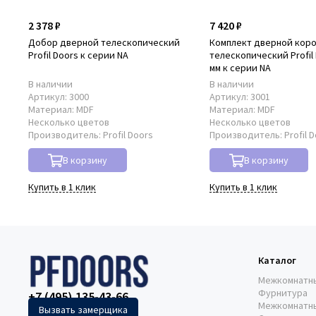
2 378 ₽
7 420 ₽
Добор дверной телескопический
Комплект дверной кор
Profil Doors к серии NA
телескопический Profil 
мм к серии NA
В наличии
В наличии
Артикул:
3000
Артикул:
3001
Материал:
MDF
Материал:
MDF
Несколько цветов
Несколько цветов
Производитель:
Profil Doors
Производитель:
Profil 
В корзину
В корзину
Купить в 1 клик
Купить в 1 клик
Каталог
Межкомнатн
Фурнитура
+7 (495) 135-43-66
Межкомнатн
Вызвать замерщика