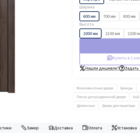
Ширина
600 мм
700 мм
800 мм
Высота
2000 мм
2100 мм
2200 
Купить в 1 кл
Нашли дешевле?
Задать
Межкомнатные двери
Бренды
Пенал для раздвижной двери
Хай
Древесные
Двери для квартиры
стики
Замер
Доставка
Оплата
Установка