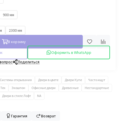
900 мм
мм
2300 мм
В корзину
ик
Оформить в WhatsApp
 вопрос
Поделиться
Системы открывания
Двери в цвете
Двери Купе
Часто ищут
-Тек
Экошпон
Офисные двери
Древесные
Нестандартные
Двери в стиле Лофт
NA
Гарантия
Возврат