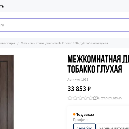
кты
 квартиры
Межкомнатная дверь Profil Doors 11NA дуб тобакко глухая
Межкомнатная две
тобакко глухая
Артикул:
1928
33 853 ₽
Оставить отзыв
Под заказ
Профиль
серебро
чёрный матовы