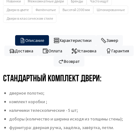
Новинки
Межкомнатные двери
Бренды
Часто ищут
Двери в цвете
Филёнчатые
Высотой 2300 мм
Шпонированные
Двери в классическом стиле
Описание
Характеристики
Замер
Доставка
Оплата
Установка
Гарантия
Возврат
Стандартный комплект двери:
дверное полотно;
комплект коробки ;
наличники телескопические - 5 шт;
доборы (количество и ширина исходя из толщины стены);
фурнитура: дверная ручка, защёлка, завёртка, петли.