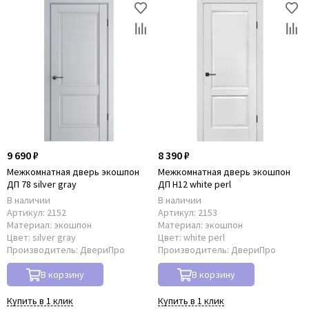
9 690 ₽
8 390 ₽
Межкомнатная дверь экошпон
Межкомнатная дверь экошпон
ДП 78 silver gray
ДП Н12 white perl
В наличии
В наличии
Артикул:
2152
Артикул:
2153
Материал:
экошпон
Материал:
экошпон
Цвет:
silver gray
Цвет:
white perl
Производитель:
ДвериПро
Производитель:
ДвериПро
В корзину
В корзину
Купить в 1 клик
Купить в 1 клик