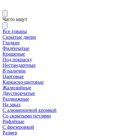
Часто ищут
Все товары
Скрытые двери
Гладкие
Филёнчатые
Крашеные
Под покраску
Нестандартные
В наличии
Царговые
Каркасно-щитовые
Жалюзийные
Двустворчатые
Раздвижные
На заказ
С алюминиевой кромкой
Со скрытыми петлями
Рифлёные
С фрезеровкой
Размер