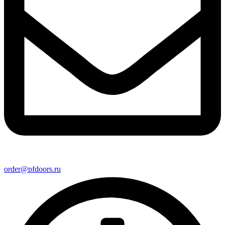
order@pfdoors.ru