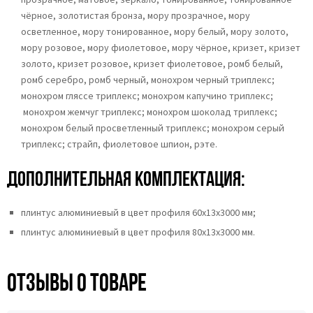
чёрное, золотистая бронза,
мору прозрачное,
мору
осветленное,
мору тонированное, мору белый, мору золото,
мору розовое, мору фиолетовое, мору чёрное, кризет, кризет
золото, кризет розовое, кризет фиолетовое, ромб белый,
ромб серебро, ромб черный, монохром черный триплекс;
монохром гляссе триплекс; монохром капучино триплекс;
монохром жемчуг триплекс; монохром шоколад триплекс;
монохром белый просветленный триплекс; монохром серый
триплекс; страйп, фиолетовое шпион, рэте.
Дополнительная комплектация:
плинтус алюминиевый в цвет профиля 60х13х3000 мм;
плинтус алюминиевый в цвет профиля 80х13х3000 мм.
Отзывы о товаре