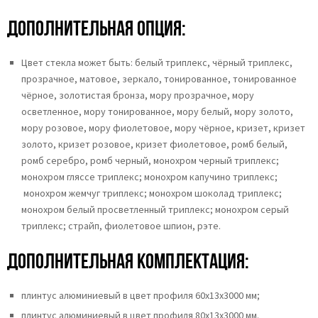
Дополнительная опция:
Цвет стекла может быть:
белый триплекс,
чёрный триплекс,
прозрачное,
матовое,
зеркало,
тонированное,
тонированное
чёрное, золотистая бронза,
мору прозрачное,
мору
осветленное,
мору тонированное, мору белый, мору золото,
мору розовое, мору фиолетовое, мору чёрное, кризет, кризет
золото, кризет розовое, кризет фиолетовое, ромб белый,
ромб серебро, ромб черный, монохром черный триплекс;
монохром гляссе триплекс; монохром капучино триплекс;
монохром жемчуг триплекс; монохром шоколад триплекс;
монохром белый просветленный триплекс; монохром серый
триплекс; страйп, фиолетовое шпион, рэте.
Дополнительная комплектация:
плинтус алюминиевый в цвет профиля 60х13х3000 мм;
плинтус алюминиевый в цвет профиля 80х13х3000 мм.