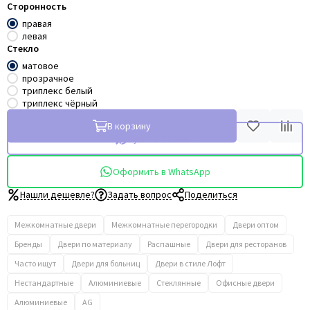
Сторонность
правая
левая
Стекло
матовое
прозрачное
триплекс белый
триплекс чёрный
В корзину
Купить в 1 клик
Оформить в WhatsApp
Нашли дешевле?
Задать вопрос
Поделиться
Межкомнатные двери
Межкомнатные перегородки
Двери оптом
Бренды
Двери по материалу
Распашные
Двери для ресторанов
Часто ищут
Двери для больниц
Двери в стиле Лофт
Нестандартные
Алюминиевые
Стеклянные
Офисные двери
Алюминиевые
AG