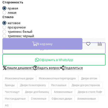
Сторонность
правая
левая
Стекло
матовое
прозрачное
триплекс белый
триплекс чёрный
В корзину
Купить в 1 клик
Оформить в WhatsApp
Нашли дешевле?
Задать вопрос
Поделиться
Межкомнатные двери
Межкомнатные перегородки
Двери оптом
Бренды
Двери по материалу
Распашные
Двери для ресторанов
Часто ищут
Двери для больниц
Алюминиевые
Двери в стиле Лофт
Нестандартные
Стеклянные
Офисные двери
Алюминиевые
AG