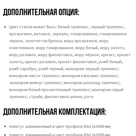
Дополнительная опция:
Цвет стекла может быть:
белый триплекс,
чёрный триплекс,
прозрачное,
матовое,
зеркало,
тонированное,
тонированное
чёрное, золотистая бронза,
мору прозрачное,
мору
осветленное,
мору тонированное, мору белый, мору золото,
мору розовое, мору фиолетовое, мору чёрное, кризет, кризет
золото, кризет розовое, кризет фиолетовое, ромб белый,
ромб серебро, ромб черный, монохром черный триплекс;
монохром гляссе триплекс; монохром капучино триплекс;
монохром жемчуг триплекс; монохром шоколад триплекс;
монохром белый просветленный триплекс; монохром серый
триплекс; страйп, фиолетовое шпион, рэте.
Дополнительная комплектация:
плинтус алюминиевый в цвет профиля 60х13х3000 мм;
плинтус алюминиевый в цвет профиля 80х13х3000 мм.