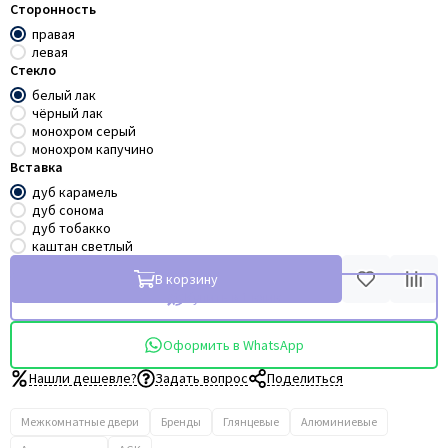
Сторонность
правая
левая
Стекло
белый лак
чёрный лак
монохром серый
монохром капучино
Вставка
дуб карамель
дуб сонома
дуб тобакко
каштан светлый
В корзину
Купить в 1 клик
Оформить в WhatsApp
Нашли дешевле?
Задать вопрос
Поделиться
Межкомнатные двери
Бренды
Глянцевые
Алюминиевые