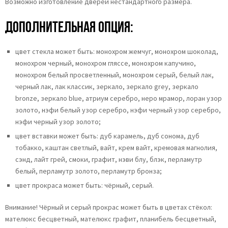
Возможно изготовление дверей нестандартного размера.
Дополнительная опция:
цвет стекла может быть: монохром жемчуг, монохром шоколад,
монохром черный, монохром гляссе, монохром капучино,
монохром белый просветленный, монохром серый, белый лак,
черный лак, лак классик, зеркало, зеркало grey, зеркало
bronze, зеркало blue, атриум серебро, неро мрамор, лоран узор
золото, нэфи белый узор серебро, нэфи черный узор серебро,
нэфи черный узор золото;
цвет вставки может быть:
дуб карамель, дуб сонома, дуб
тобакко, каштан светлый, вайт, крем вайт, кремовая магнолия,
сэнд, лайт грей, смоки, графит, нэви блу, блэк, перламутр
белый, перламутр золото, перламутр бронза;
цвет прокраса может быть: чёрный, серый.
Внимание! Чёрный и серый прокрас может быть в цветах стёкол:
мателюкс бесцветный, мателюкс графит, планибель бесцветный,