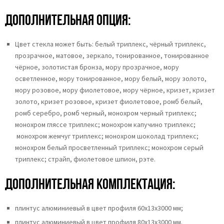
Дополнительная опция:
Цвет стекла может быть:
белый триплекс,
чёрный триплекс,
прозрачное,
матовое,
зеркало,
тонированное,
тонированное
чёрное, золотистая бронза,
мору прозрачное,
мору
осветленное,
мору тонированное, мору белый, мору золото,
мору розовое, мору фиолетовое, мору чёрное, кризет, кризет
золото, кризет розовое, кризет фиолетовое, ромб белый,
ромб серебро, ромб черный, монохром черный триплекс;
монохром гляссе триплекс; монохром капучино триплекс;
монохром жемчуг триплекс; монохром шоколад триплекс;
монохром белый просветленный триплекс; монохром серый
триплекс; страйп, фиолетовое шпион, рэте.
Дополнительная комплектация:
плинтус алюминиевый в цвет профиля 60х13х3000 мм;
плинтус алюминиевый в цвет профиля 80х13х3000 мм.