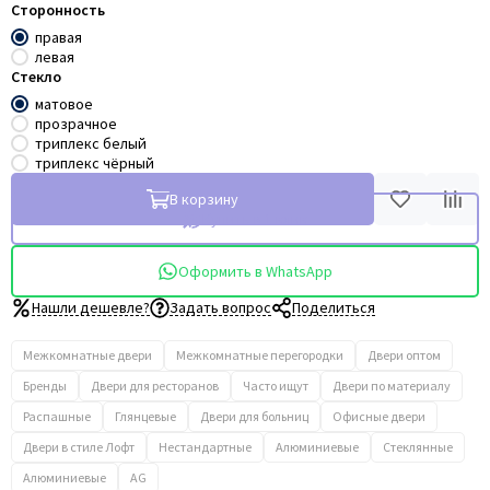
Сторонность
правая
левая
Стекло
матовое
прозрачное
триплекс белый
триплекс чёрный
В корзину
Купить в 1 клик
Оформить в WhatsApp
Нашли дешевле?
Задать вопрос
Поделиться
Межкомнатные двери
Межкомнатные перегородки
Двери оптом
Бренды
Двери для ресторанов
Часто ищут
Двери по материалу
Распашные
Глянцевые
Двери для больниц
Офисные двери
Двери в стиле Лофт
Нестандартные
Алюминиевые
Стеклянные
Алюминиевые
AG