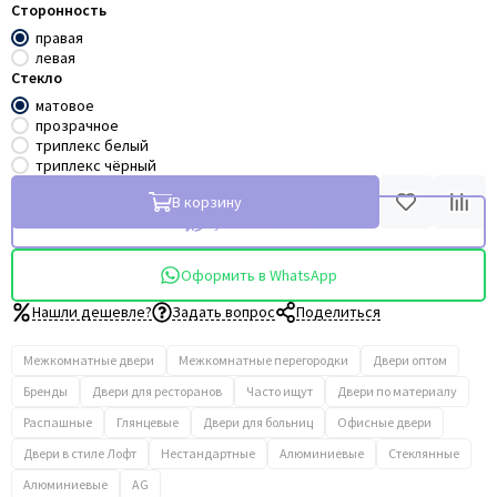
Сторонность
правая
левая
Стекло
матовое
прозрачное
триплекс белый
триплекс чёрный
В корзину
Купить в 1 клик
Оформить в WhatsApp
Нашли дешевле?
Задать вопрос
Поделиться
Межкомнатные двери
Межкомнатные перегородки
Двери оптом
Бренды
Двери для ресторанов
Часто ищут
Двери по материалу
Распашные
Глянцевые
Двери для больниц
Офисные двери
Двери в стиле Лофт
Нестандартные
Алюминиевые
Стеклянные
Алюминиевые
AG