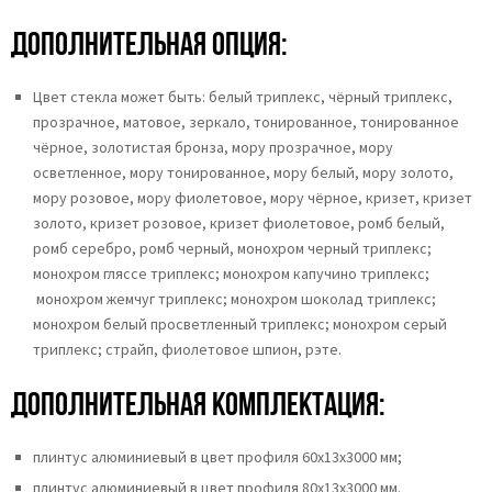
Дополнительная опция:
Цвет стекла может быть:
белый триплекс,
чёрный триплекс,
прозрачное,
матовое,
зеркало,
тонированное,
тонированное
чёрное, золотистая бронза,
мору прозрачное,
мору
осветленное,
мору тонированное, мору белый, мору золото,
мору розовое, мору фиолетовое, мору чёрное, кризет, кризет
золото, кризет розовое, кризет фиолетовое, ромб белый,
ромб серебро, ромб черный, монохром черный триплекс;
монохром гляссе триплекс; монохром капучино триплекс;
монохром жемчуг триплекс; монохром шоколад триплекс;
монохром белый просветленный триплекс; монохром серый
триплекс; страйп, фиолетовое шпион, рэте.
Дополнительная комплектация:
плинтус алюминиевый в цвет профиля 60х13х3000 мм;
плинтус алюминиевый в цвет профиля 80х13х3000 мм.