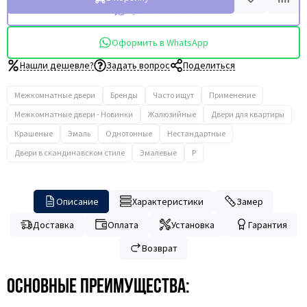
Купить в 1 клик
Оформить в WhatsApp
Нашли дешевле?
Задать вопрос
Поделиться
Межкомнатные двери
Бренды
Часто ищут
Применение
Межкомнатные двери - Новинки
Жалюзийные
Двери для квартиры
Крашеные
Эмаль
Однотонные
Нестандартные
Двери в скандинавском стиле
Эмалевые
P
Описание
Характеристики
Замер
Доставка
Оплата
Установка
Гарантия
Возврат
Основные преимущества: