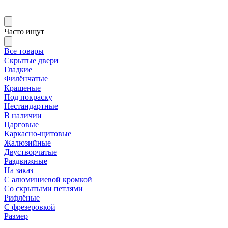
Часто ищут
Все товары
Скрытые двери
Гладкие
Филёнчатые
Крашеные
Под покраску
Нестандартные
В наличии
Царговые
Каркасно-щитовые
Жалюзийные
Двустворчатые
Раздвижные
На заказ
С алюминиевой кромкой
Со скрытыми петлями
Рифлёные
С фрезеровкой
Размер