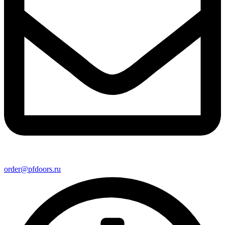
order@pfdoors.ru