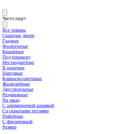
Часто ищут
Все товары
Скрытые двери
Гладкие
Филёнчатые
Крашеные
Под покраску
Нестандартные
В наличии
Царговые
Каркасно-щитовые
Жалюзийные
Двустворчатые
Раздвижные
На заказ
С алюминиевой кромкой
Со скрытыми петлями
Рифлёные
С фрезеровкой
Размер