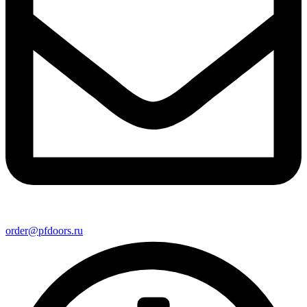
order@pfdoors.ru