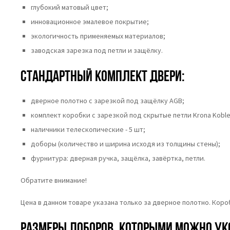
глубокий матовый цвет;
инновационное эмалевое покрытие;
экологичность применяемых материалов;
заводская зарезка под петли и защёлку.
Стандартный комплект двери:
дверное полотно с зарезкой под защёлку AGB;
комплект коробки с зарезкой под скрытые петли Krona Koble
наличники телескопические - 5 шт;
доборы (количество и ширина исходя из толщины стены);
фурнитура: дверная ручка, защёлка, завёртка, петли.
Обратите внимание!
Цена в данном товаре указана только за дверное полотно. Кор
Размеры доборов, которыми можно ук