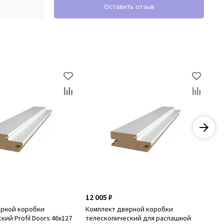
Оставить отзыв
12 005 ₽
22
ерной коробки
Комплект дверной коробки
Ко
ий Profil Doors 46x127
телескопический для распашной
нал