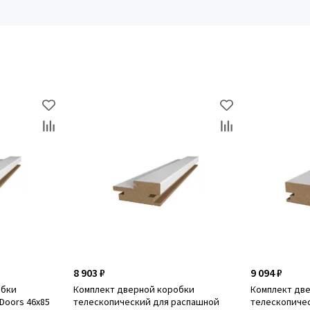
8 903 ₽
9 094 ₽
обки
Комплект дверной коробки
Комплект дв
Doors 46x85
телескопический для распашной
телескопическ