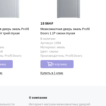
18 064 ₽
18
 дверь эмаль Profil
Межкомнатная дверь эмаль Profil
Ме
йт грей глухая
Doors 1.1P смоки глухая
Doo
В наличии
По
3
Артикул:
1094
Ар
аль
Материал:
эмаль
Ма
ей
Цвет:
смоки
Цв
ль:
Profil Doors
Производитель:
Profil Doors
Пр
зину
В корзину
ик
Купить в 1 клик
Куп
О компании
иальности
Интернет-магазин межкомнатных дверей