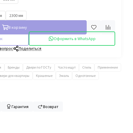
мм
2300 мм
В корзину
ик
Оформить в WhatsApp
 вопрос
Поделиться
м
Бренды
Двери по ГОСТу
Часто ищут
Стиль
Применение
вери для квартиры
Крашеные
Эмаль
Однотонные
Гарантия
Возврат