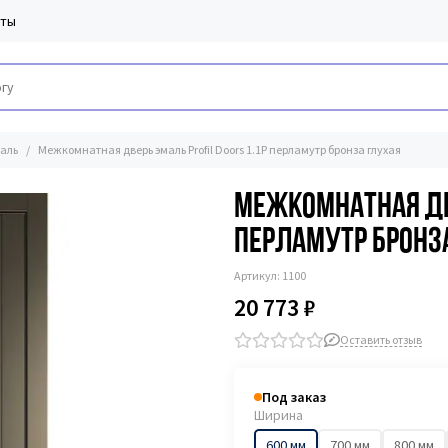
кты
аль
Межкомнатная дверь эмаль Profil Doors 1.1P перламутр бронза глухая
Межкомнатная две
перламутр бронз
Артикул:
1100
20 773 ₽
Оставить отзыв
Под заказ
Ширина
600 мм
700 мм
800 мм