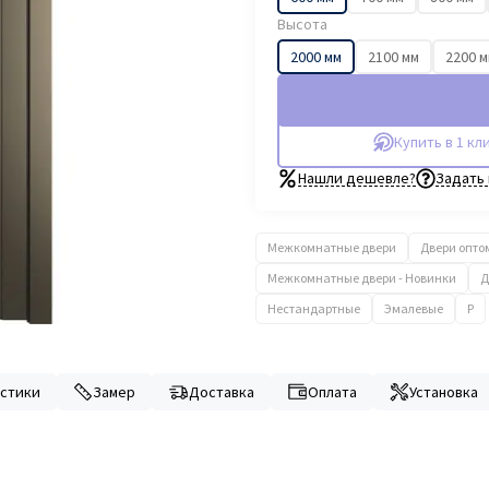
Высота
2000 мм
2100 мм
2200 
Купить в 1 кл
Нашли дешевле?
Задать
Межкомнатные двери
Двери опто
Межкомнатные двери - Новинки
Д
Нестандартные
Эмалевые
P
стики
Замер
Доставка
Оплата
Установка