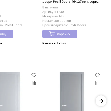
двери Profil Doors 46x127 мм к серии
P
P
В наличии
В 
8
Артикул:
1230
Ар
F
Материал:
MDF
Ма
ветов
Несколько цветов
Не
ль:
Profil Doors
Производитель:
Profil Doors
Пр
зину
В корзину
ик
Купить в 1 клик
Куп