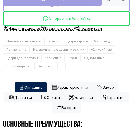
Купить в 1 клик
Оформить в WhatsApp
Нашли дешевле?
Задать вопрос
Поделиться
Межкомнатные двери
Бренды
Двери в цвете
Часто ищут
Применение
Межкомнатные двери - Новинки
Жалюзийные
Двери для квартиры
Крашеные
Эмаль
Однотонные
Нестандартные
Эмалевые
P
Описание
Характеристики
Замер
Доставка
Оплата
Установка
Гарантия
Возврат
Основные преимущества: