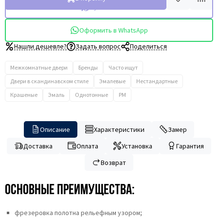
Купить в 1 клик
Оформить в WhatsApp
Нашли дешевле?
Задать вопрос
Поделиться
Межкомнатные двери
Бренды
Часто ищут
Двери в скандинавском стиле
Эмалевые
Нестандартные
Крашеные
Эмаль
Однотонные
PM
Описание
Характеристики
Замер
Доставка
Оплата
Установка
Гарантия
Возврат
Основные преимущества:
фрезеровка полотна рельефным узором;