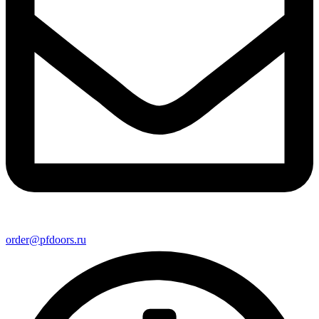
order@pfdoors.ru