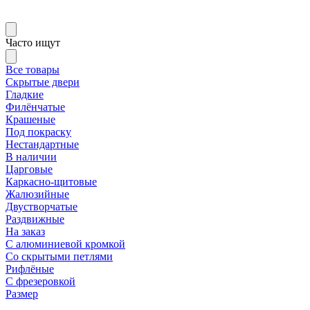
Часто ищут
Все товары
Скрытые двери
Гладкие
Филёнчатые
Крашеные
Под покраску
Нестандартные
В наличии
Царговые
Каркасно-щитовые
Жалюзийные
Двустворчатые
Раздвижные
На заказ
С алюминиевой кромкой
Со скрытыми петлями
Рифлёные
С фрезеровкой
Размер