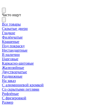
Часто ищут
Все товары
Скрытые двери
Гладкие
Филёнчатые
Крашеные
Под покраску
Нестандартные
В наличии
Царговые
Каркасно-щитовые
Жалюзийные
Двустворчатые
Раздвижные
На заказ
С алюминиевой кромкой
Со скрытыми петлями
Рифлёные
С фрезеровкой
Размер