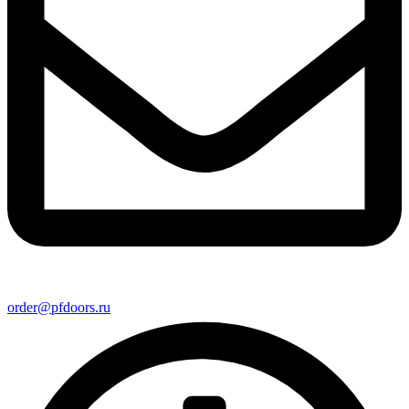
order@pfdoors.ru