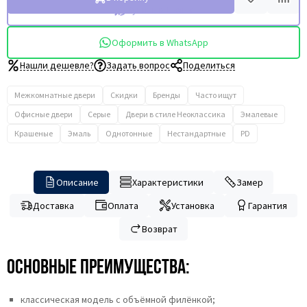
Купить в 1 клик
Оформить в WhatsApp
Нашли дешевле?
Задать вопрос
Поделиться
Межкомнатные двери
Скидки
Бренды
Часто ищут
Офисные двери
Серые
Двери в стиле Неоклассика
Эмалевые
Крашеные
Эмаль
Однотонные
Нестандартные
PD
Описание
Характеристики
Замер
Доставка
Оплата
Установка
Гарантия
Возврат
Основные преимущества:
классическая модель с объёмной филёнкой;