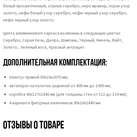
белый просветленный, атриум серебро, неро мрамор, лоран узор
золото, нефи белый узор серебро, нефи черный узор серебро,
нефи черный узор золото.
Цвета алюминиевого каркаса возможны в следующих цветах:
Серебро, Серая Ночь, Деорэ, Шампань, Черный, Никель, Вайт,
Золото, Зеленый воск, Красный антрацит.
Дополнительная комплектация:
плинтус прямой 80х16х2070 мм;
автопорог на полотно шириной от 400 мм до 1000 мм;
коробка 46x127x2440 мм (для толщины стен от 111 до 134 мм);
4 варианта фигурных наличников 90х16х2440 мм.
Отзывы о товаре