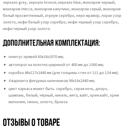
зеркало grey, зеркало bronze,зеркало blue, монохром черный,
монохром гляссе, монохром капучино, монохром серый, монохром
белый просветленный, атриум серебро, неро мрамор, лоран узор
золото, нефи белый узор серебро, нефи черный узор серебро,
нефи черный узор золото.
Дополнительная комплектация:
плинтус прямой 80х16х2070 мм;
автопорог на полотно шириной от 400 мм до 1000 мм;
коробка 46x127x2440 мм (для толщины стен от 111 до 134 мм);
4 варианта фигурных наличников 90х16х2440 мм;
цвет каркаса может быть: серебро, серая ночь, деорэ,
шампань, белый, чёрный, никель, мята, вайт, крем вайт, крем
магнолия, смоки, золото, бронза.
Отзывы о товаре