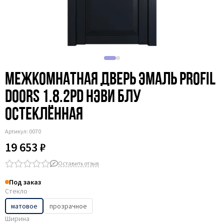
Межкомнатная дверь эмаль Profil
Doors 1.8.2PD нэви блу
остеклённая
Артикул:
0070
19 653 ₽
Оставить отзыв
Под заказ
Стекло
матовое
прозрачное
Ширина