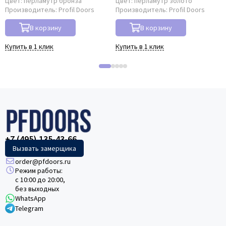
Цвет:
перламутр бронза
Цвет:
перламутр золото
Производитель:
Profil Doors
Производитель:
Profil Doors
В корзину
В корзину
Купить в 1 клик
Купить в 1 клик
+7 (495) 135-43-66
Вызвать замерщика
order@pfdoors.ru
Режим работы:
с 10:00 до 20:00,
без выходных
WhatsApp
Telegram