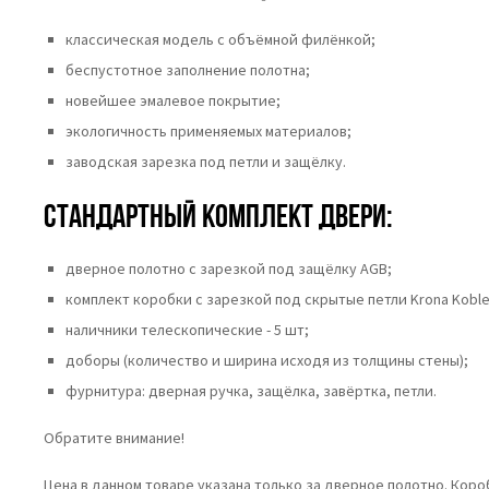
классическая модель с объёмной филёнкой;
беспустотное заполнение полотна;
новейшее эмалевое покрытие;
экологичность применяемых материалов;
заводская зарезка под петли и защёлку.
Стандартный комплект двери:
дверное полотно с зарезкой под защёлку AGB;
комплект коробки с зарезкой под скрытые петли Krona Koble
наличники телескопические - 5 шт;
доборы (количество и ширина исходя из толщины стены);
фурнитура: дверная ручка, защёлка, завёртка, петли.
Обратите внимание!
Цена в данном товаре указана только за дверное полотно. Кор