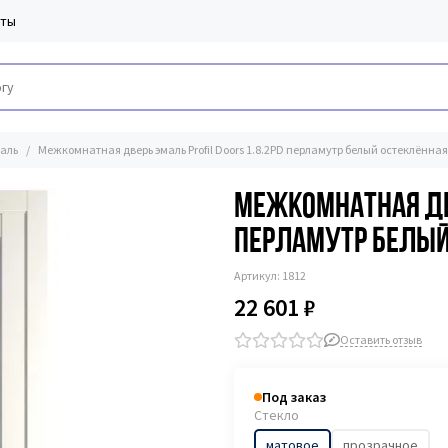
кты
аль
Межкомнатная дверь эмаль Profil Doors 1.8.2PD перламутр белый остеклённая
Межкомнатная две
перламутр белый
Артикул:
1812
22 601 ₽
Оставить отзыв
Под заказ
Стекло
матовое
прозрачное