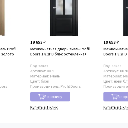
19 653 ₽
19 653 ₽
ль Profil
Межкомнатная дверь эмаль Profil
Межкомнатная
р золото
Doors 1.8.2PD блэк остеклённая
Doors 1.8.2PD
Под заказ
Под заказ
Артикул:
0071
Артикул:
007
Материал:
эмаль
Материал:
эм
о
Цвет:
блэк
Цвет:
нэви бл
Doors
Производитель:
Profil Doors
Производите
В корзину
В кор
Купить в 1 клик
Купить в 1 кл