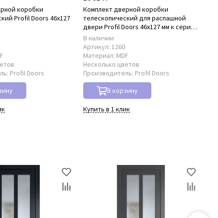
ерной коробки
Комплект дверной коробки
Ко
ий Profil Doors 46x127
телескопический для распашной
нал
D
двери Profil Doors 46x127 мм к серии
PD
PD
В наличии
В 
8
Артикул:
1260
Ар
F
Материал:
MDF
Ма
ветов
Несколько цветов
Не
ль:
Profil Doors
Производитель:
Profil Doors
Пр
зину
В корзину
ик
Купить в 1 клик
Куп