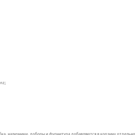
nz;
обка, наличники, доборы и фурнитура добавляются в корзину отдельно