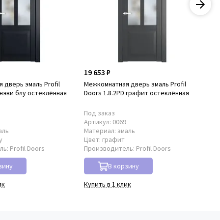
19 653 ₽
19
 дверь эмаль Profil
Межкомнатная дверь эмаль Profil
Ме
 нэви блу остеклённая
Doors 1.8.2PD графит остеклённая
Doo
Под заказ
По
0
Артикул:
0069
Ар
аль
Материал:
эмаль
Ма
у
Цвет:
графит
Цв
ль:
Profil Doors
Производитель:
Profil Doors
Пр
зину
В корзину
ик
Купить в 1 клик
Куп