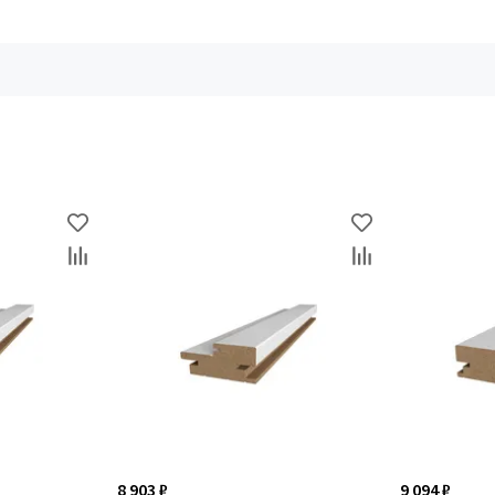
8 903 ₽
9 094 ₽