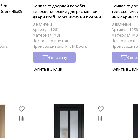
обки
Комплект дверной коробки
Комплект дв
Doors 46x85
телескопический для распашной
телескопическ
двери Profil Doors 46x85 мм к серии
мм к серии P
PD
В наличии
В наличии
Артикул:
1261
Артикул:
125
Материал:
MDF
Материал:
MD
Несколько цветов
Несколько ц
Doors
Производитель:
Profil Doors
Производите
В корзину
В кор
Купить в 1 клик
Купить в 1 кл