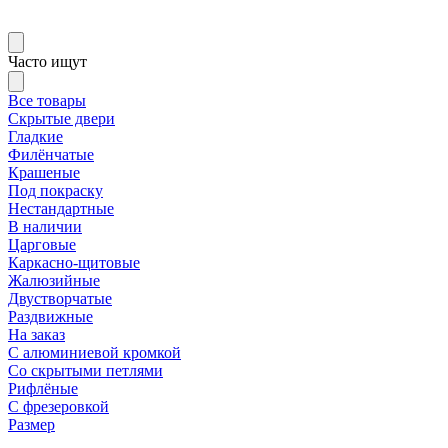
Часто ищут
Все товары
Скрытые двери
Гладкие
Филёнчатые
Крашеные
Под покраску
Нестандартные
В наличии
Царговые
Каркасно-щитовые
Жалюзийные
Двустворчатые
Раздвижные
На заказ
С алюминиевой кромкой
Со скрытыми петлями
Рифлёные
С фрезеровкой
Размер