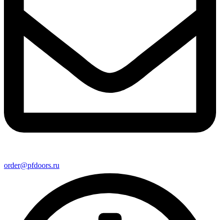
order@pfdoors.ru