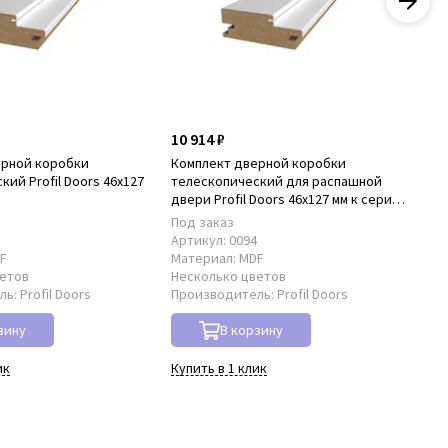
10 914 ₽
22
ерной коробки
Комплект дверной коробки
Ко
ий Profil Doors 46x127
телескопический для распашной
нал
A
двери Profil Doors 46x127 мм к серии
PA
PA
Под заказ
В 
3
Артикул:
0094
Ар
F
Материал:
MDF
Ма
ветов
Несколько цветов
Не
ль:
Profil Doors
Производитель:
Profil Doors
Пр
зину
В корзину
ик
Купить в 1 клик
Куп