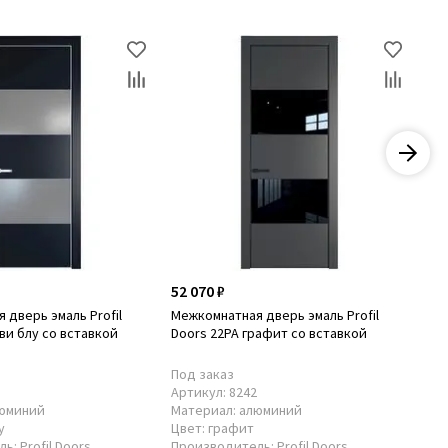
52 070 ₽
52
 дверь эмаль Profil
Межкомнатная дверь эмаль Profil
Ме
ви блу со вставкой
Doors 22PA графит со вставкой
Do
Под заказ
По
3
Артикул:
8242
Ар
юминий
Материал:
алюминий
Ма
у
Цвет:
графит
Цв
ль:
Profil Doors
Производитель:
Profil Doors
Пр