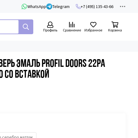
WhatsApp
Telegram
+7 (495) 135-43-66
Профиль
Сравнение
Избранное
Корзина
рь эмаль Profil Doors 22PA
 со вставкой
о серебро матлак