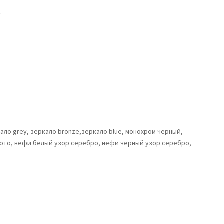
.
ало grey, зеркало bronze,зеркало blue, монохром черный,
лото, нефи белый узор серебро, нефи черный узор серебро,