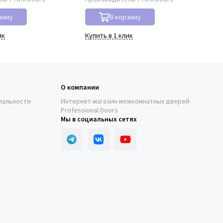
зину
В корзину
ик
Купить в 1 клик
Куп
О компании
иальности
Интернет-магазин межкомнатных дверей
Professional Doors
Мы в социальных сетях