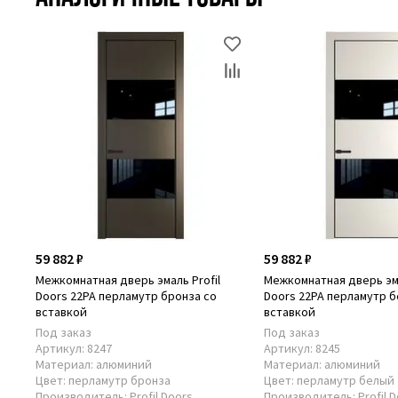
59 882 ₽
59 882 ₽
Межкомнатная дверь эмаль Profil
Межкомнатная дверь эма
Doors 22PA перламутр бронза cо
Doors 22PA перламутр б
вставкой
вставкой
Под заказ
Под заказ
Артикул:
8247
Артикул:
8245
Материал:
алюминий
Материал:
алюминий
Цвет:
перламутр бронза
Цвет:
перламутр белый
Производитель:
Profil Doors
Производитель:
Profil 