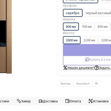
Профиль
серебро
чёрный матовы
Ширина
600 мм
700 мм
800 мм
Высота
2000 мм
2100 мм
2200 
Купить в 1 кл
Нашли дешевле?
Задать
Бренды
Эмалевые
PA
стики
Замер
Доставка
Оплата
Установка