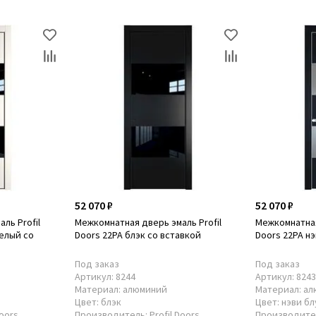
52 070 ₽
52 070 ₽
ль Profil
Межкомнатная дверь эмаль Profil
Межкомнатная
елый со
Doors 22PA блэк со вставкой
Doors 22PA нэ
Под заказ
Под заказ
Артикул:
8244
Артикул:
824
Материал:
алюминий
Материал:
ал
Цвет:
блэк
Цвет:
нэви бл
Doors
Производитель:
Profil Doors
Производите