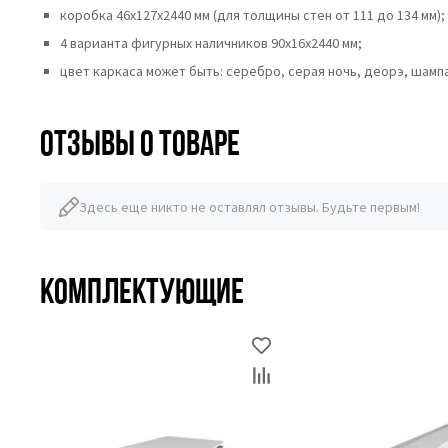
коробка 46x127x2440 мм (для толщины стен от 111 до 134 мм);
4 варианта фигурных наличников 90х16х2440 мм;
цвет каркаса может быть: серебро, серая ночь, деорэ, шампан
Отзывы о товаре
Здесь еще никто не оставлял отзывы. Будьте первым!
Комплектующие