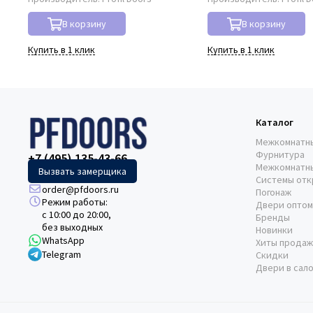
В корзину
В корзину
Купить в 1 клик
Купить в 1 клик
Каталог
Межкомнатн
Фурнитура
+7 (495) 135-43-66
Межкомнатн
Вызвать замерщика
Системы отк
order@pfdoors.ru
Погонаж
Режим работы:
Двери оптом
с 10:00 до 20:00,
Бренды
без выходных
Новинки
WhatsApp
Хиты продаж
Telegram
Скидки
Двери в сал