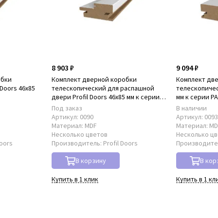
8 903 ₽
9 094 ₽
обки
Комплект дверной коробки
Комплект дв
Doors 46x85
телескопический для распашной
телескопическ
двери Profil Doors 46x85 мм к серии
мм к серии P
PA
Под заказ
В наличии
Артикул:
0090
Артикул:
009
Материал:
MDF
Материал:
MD
Несколько цветов
Несколько ц
Doors
Производитель:
Profil Doors
Производите
В корзину
В кор
Купить в 1 клик
Купить в 1 кл