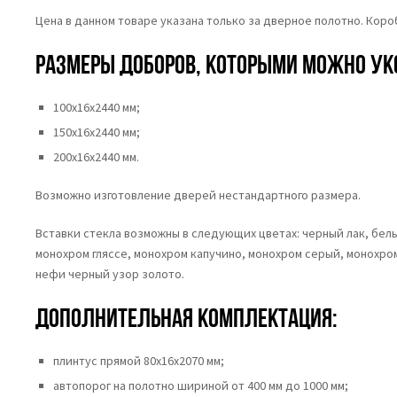
Цена в данном товаре указана только за дверное полотно. Кор
Размеры доборов, которыми можно ук
100х16х2440 мм;
150х16х2440 мм;
200х16х2440 мм.
Возможно изготовление дверей нестандартного размера.
Вставки стекла возможны в следующих цветах: черный лак, белый
монохром гляссе, монохром капучино, монохром серый, монохро
нефи черный узор золото.
Дополнительная комплектация:
плинтус прямой 80х16х2070 мм;
автопорог на полотно шириной от 400 мм до 1000 мм;