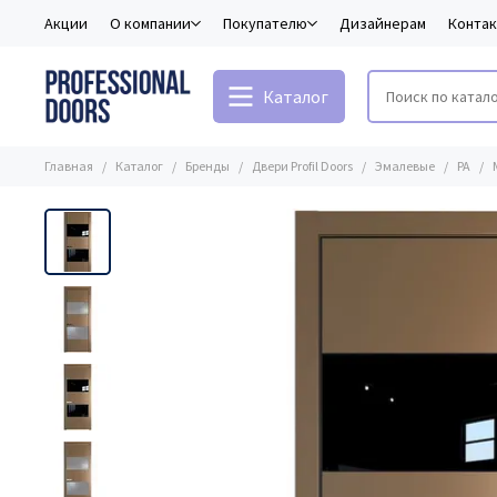
Акции
О компании
Покупателю
Дизайнерам
Конта
Каталог
Главная
Каталог
Бренды
Двери Profil Doors
Эмалевые
PA