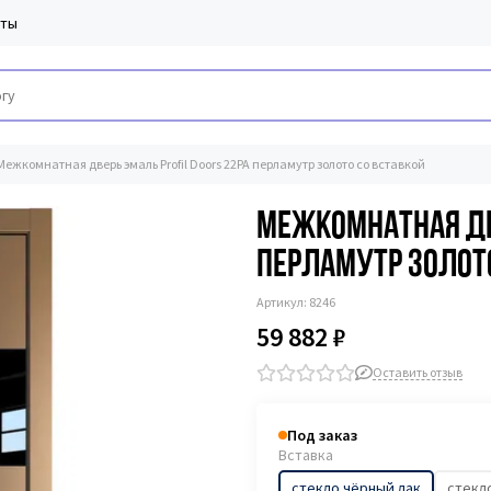
кты
Межкомнатная дверь эмаль Profil Doors 22PA перламутр золото со вставкой
Межкомнатная две
перламутр золото
Артикул:
8246
59 882 ₽
Оставить отзыв
Под заказ
Вставка
стекло чёрный лак
стекл