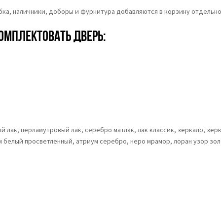
обка, наличники, доборы и фурнитура добавляются в корзину отдельно
омплектовать дверь:
 лак, перламутровый лак, серебро матлак, лак классик, зеркало, зерк
м белый просветленный, атриум серебро, неро мрамор, лоран узор зо