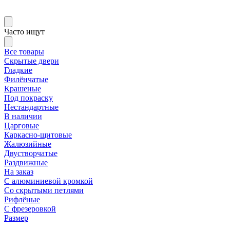
Часто ищут
Все товары
Скрытые двери
Гладкие
Филёнчатые
Крашеные
Под покраску
Нестандартные
В наличии
Царговые
Каркасно-щитовые
Жалюзийные
Двустворчатые
Раздвижные
На заказ
С алюминиевой кромкой
Со скрытыми петлями
Рифлёные
С фрезеровкой
Размер