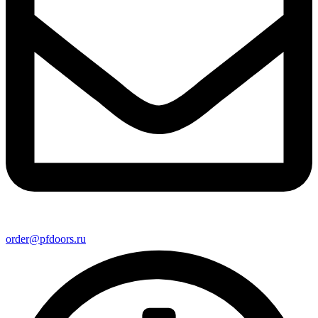
order@pfdoors.ru