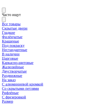
Часто ищут
Все товары
Скрытые двери
Гладкие
Филёнчатые
Крашеные
Под покраску
Нестандартные
В наличии
Царговые
Каркасно-щитовые
Жалюзийные
Двустворчатые
Раздвижные
На заказ
С алюминиевой кромкой
Со скрытыми петлями
Рифлёные
С фрезеровкой
Размер