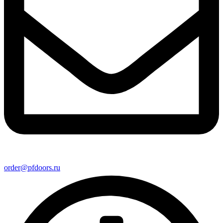
order@pfdoors.ru