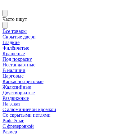
Часто ищут
Все товары
Скрытые двери
Гладкие
Филёнчатые
Крашеные
Под покраску
Нестандартные
В наличии
Царговые
Каркасно-щитовые
Жалюзийные
Двустворчатые
Раздвижные
На заказ
С алюминиевой кромкой
Со скрытыми петлями
Рифлёные
С фрезеровкой
Размер