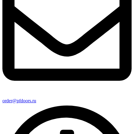
order@pfdoors.ru