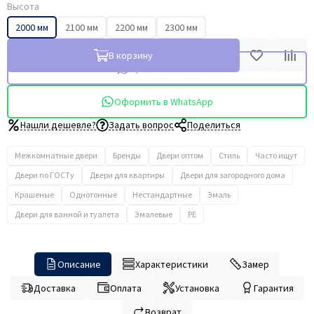
Высота
2000 мм
2100 мм
2200 мм
2300 мм
В корзину
Купить в 1 клик
Оформить в WhatsApp
Нашли дешевле?
Задать вопрос
Поделиться
Межкомнатные двери
Бренды
Двери оптом
Стиль
Часто ищут
Двери по ГОСТу
Двери для квартиры
Двери для загородного дома
Крашеные
Однотонные
Нестандартные
Эмаль
Двери для ванной и туалета
Эмалевые
PE
Описание
Характеристики
Замер
Доставка
Оплата
Установка
Гарантия
Возврат