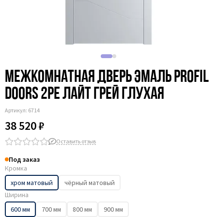
Межкомнатная дверь эмаль Profil
Doors 2PE лайт грей глухая
Артикул:
6714
38 520 ₽
Оставить отзыв
Под заказ
Кромка
хром матовый
чёрный матовый
Ширина
600 мм
700 мм
800 мм
900 мм