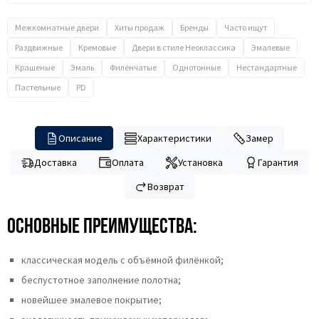
Межкомнатные двери
Хиты продаж
Бренды
Часто ищут
Раздвижные
Кремовые
Двери в стиле Неоклассика
Эмалевые
Крашеные
Эмаль
Филёнчатые
Однотонные
Нестандартные
Пастельные
PD
Описание
Характеристики
Замер
Доставка
Оплата
Установка
Гарантия
Возврат
Основные преимущества:
классическая модель с объёмной филёнкой;
беспустотное заполнение полотна;
новейшее эмалевое покрытие;