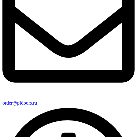
order@pfdoors.ru