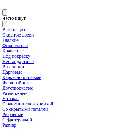
Часто ищут
Все товары
Скрытые двери
Гладкие
Филёнчатые
Крашеные
Под покраску
Нестандартные
В наличии
Царговые
Каркасно-щитовые
Жалюзийные
Двустворчатые
Раздвижные
На заказ
С алюминиевой кромкой
Со скрытыми петлями
Рифлёные
С фрезеровкой
Размер