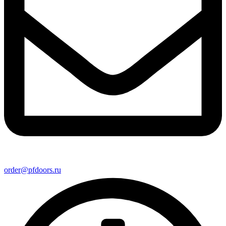
order@pfdoors.ru