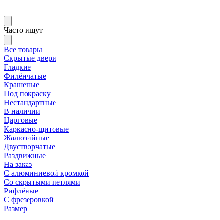
Часто ищут
Все товары
Скрытые двери
Гладкие
Филёнчатые
Крашеные
Под покраску
Нестандартные
В наличии
Царговые
Каркасно-щитовые
Жалюзийные
Двустворчатые
Раздвижные
На заказ
С алюминиевой кромкой
Со скрытыми петлями
Рифлёные
С фрезеровкой
Размер