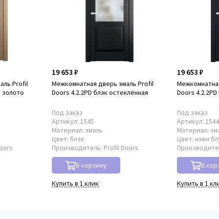
19 653 ₽
19 653 ₽
ль Profil
Межкомнатная дверь эмаль Profil
Межкомнатная
р золото
Doors 4.2.2PD блэк остеклённая
Doors 4.2.2PD
Под заказ
Под заказ
Артикул:
1545
Артикул:
154
Материал:
эмаль
Материал:
эм
о
Цвет:
блэк
Цвет:
нэви бл
Doors
Производитель:
Profil Doors
Производите
В корзину
В кор
Купить в 1 клик
Купить в 1 кл