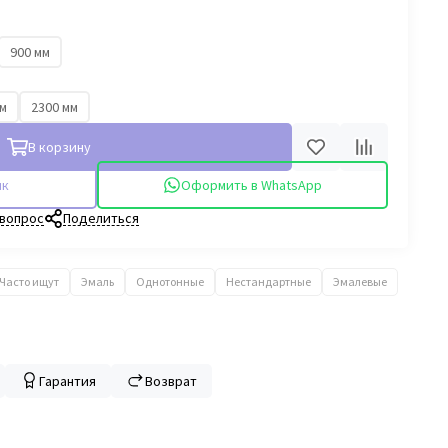
900 мм
мм
2300 мм
В корзину
ик
Оформить в WhatsApp
 вопрос
Поделиться
Часто ищут
Эмаль
Однотонные
Нестандартные
Эмалевые
Гарантия
Возврат