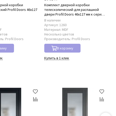
ерной коробки
Комплект дверной коробки
Ко
ий Profil Doors 46x127
телескопический для распашной
нал
D
двери Profil Doors 46x127 мм к серии
PD
PD
В наличии
В 
8
Артикул:
1260
Ар
F
Материал:
MDF
Ма
ветов
Несколько цветов
Не
ль:
Profil Doors
Производитель:
Profil Doors
Пр
зину
В корзину
ик
Купить в 1 клик
Куп