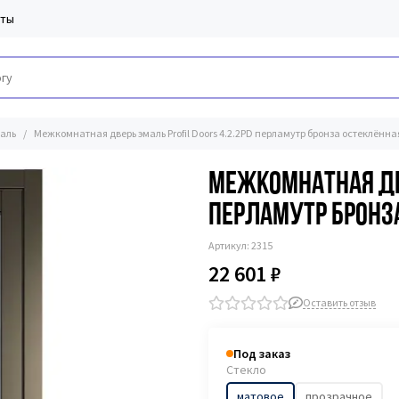
кты
аль
Межкомнатная дверь эмаль Profil Doors 4.2.2PD перламутр бронза остеклённа
Межкомнатная две
перламутр бронз
Артикул:
2315
22 601 ₽
Оставить отзыв
Под заказ
Стекло
матовое
прозрачное