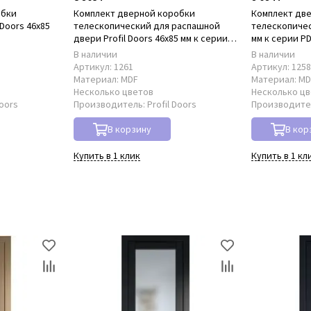
обки
Комплект дверной коробки
Комплект дв
Doors 46x85
телескопический для распашной
телескопическ
двери Profil Doors 46x85 мм к серии
мм к серии P
PD
В наличии
В наличии
Артикул:
1261
Артикул:
125
Материал:
MDF
Материал:
MD
Несколько цветов
Несколько ц
Doors
Производитель:
Profil Doors
Производите
В корзину
В кор
Купить в 1 клик
Купить в 1 кл