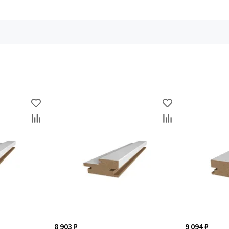
8 903 ₽
9 094 ₽