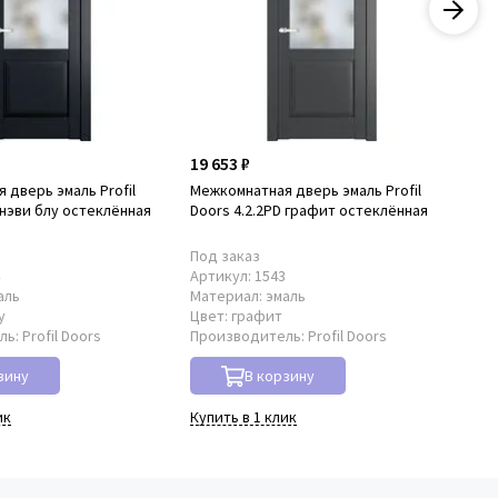
19 653 ₽
19
 дверь эмаль Profil
Межкомнатная дверь эмаль Profil
Ме
 нэви блу остеклённая
Doors 4.2.2PD графит остеклённая
Doo
Под заказ
По
4
Артикул:
1543
Ар
аль
Материал:
эмаль
Ма
у
Цвет:
графит
Цв
ль:
Profil Doors
Производитель:
Profil Doors
Пр
зину
В корзину
ик
Купить в 1 клик
Куп