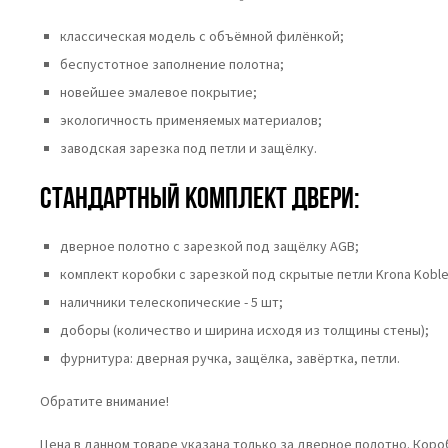
классическая модель с объёмной филёнкой;
беспустотное заполнение полотна;
новейшее эмалевое покрытие;
экологичность применяемых материалов;
заводская зарезка под петли и защёлку.
Стандартный комплект двери:
дверное полотно с зарезкой под защёлку AGB;
комплект коробки с зарезкой под скрытые петли Krona Koble
наличники телескопические - 5 шт;
доборы (количество и ширина исходя из толщины стены);
фурнитура: дверная ручка, защёлка, завёртка, петли.
Обратите внимание!
Цена в данном товаре указана только за дверное полотно. Кор