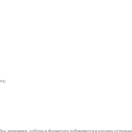
nz;
обка, наличники, доборы и фурнитура добавляются в корзину отдельно