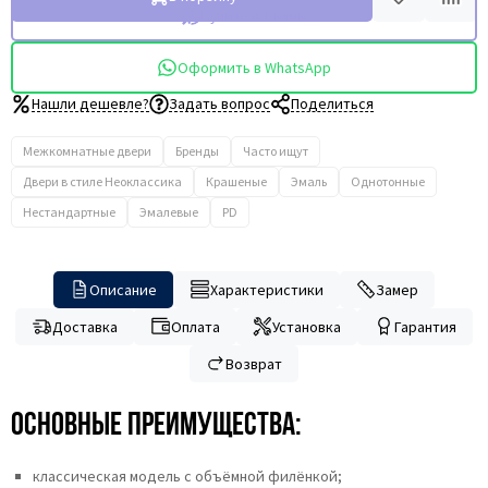
Купить в 1 клик
Оформить в WhatsApp
Нашли дешевле?
Задать вопрос
Поделиться
Межкомнатные двери
Бренды
Часто ищут
Двери в стиле Неоклассика
Крашеные
Эмаль
Однотонные
Нестандартные
Эмалевые
PD
Описание
Характеристики
Замер
Доставка
Оплата
Установка
Гарантия
Возврат
Основные преимущества:
классическая модель с объёмной филёнкой;