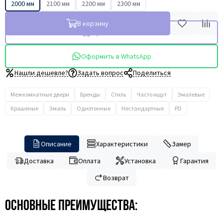
2000 мм
2100 мм
2200 мм
2300 мм
В корзину
Купить в 1 клик
Оформить в WhatsApp
Нашли дешевле?
Задать вопрос
Поделиться
Межкомнатные двери
Бренды
Стиль
Часто ищут
Эмалевые
Крашеные
Эмаль
Однотонные
Нестандартные
PD
Описание
Характеристики
Замер
Доставка
Оплата
Установка
Гарантия
Возврат
Основные преимущества: