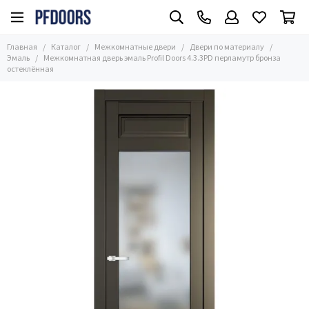
Межкомнатные двери
Двери по материалу
Главная
Каталог
Межкомнатные двери
Двери по материалу
Все товары
Все товары
Эмаль
Межкомнатная дверь эмаль Profil Doors 4.3.3PD перламутр бронза
остеклённая
Часто ищут
Эмаль
Размер
Алюминиевые
Двери по материалу
Экошпон
Глянцевые
Двери в цвете
Стеклянные
Стиль
С зеркалом
Применение
Из массива
Двери по цене
Шпонированные
ПЭТ
Двери Винил