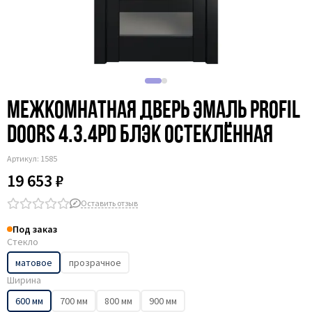
Межкомнатная дверь эмаль Profil
Doors 4.3.4PD блэк остеклённая
Артикул:
1585
19 653 ₽
Оставить отзыв
Под заказ
Стекло
матовое
прозрачное
Ширина
600 мм
700 мм
800 мм
900 мм